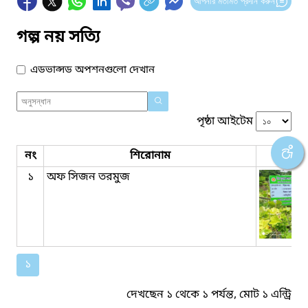
আপনার মতামত প্রদান করুন
গল্প নয় সত্যি
এডভান্সড অপশনগুলো দেখান
পৃষ্ঠা আইটেম
নং
শিরোনাম
ব্
১
অফ ‍সিজন তরমুজ
১
দেখছেন ১ থেকে ১ পর্যন্ত, মোট ১ এন্ট্রি